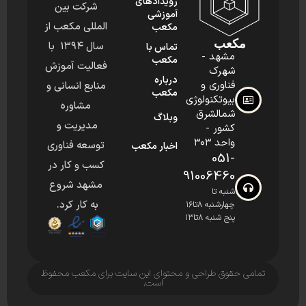
رویدادهای
شرکت بین
آموزشی
المللی مکعب از
مکعب
مکعب
سال ۱۳۹۴ با
تماس با
مشهد -
مکعب
فعالیت آموزش
شهرک
درباره
فناوری و
منابع انسانی و
مکعب
بیوتکنولوژی
مشاوره
شمالشرق
وبلاگ
مدیریت و
کشور -
واحد ۳۰۳
توسعه فناوری
اخبار مکعب
051-
کسب و کار در
91006460
مشهد شروع
شنبه تا
به کار کرد.
چهارشنبه ۸تا۱۶
پنج شنبه ۸تا۱۳
تمامی حقوق طراحی و محتوای این سایت برای مکعب محفوظ
است.