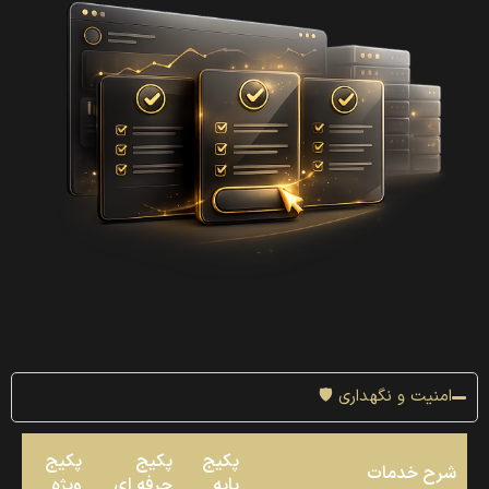
امنیت و نگهداری 🛡
پکیج
پکیج
پکیج
شرح خدمات
پایه
حرفه ای
ویژه