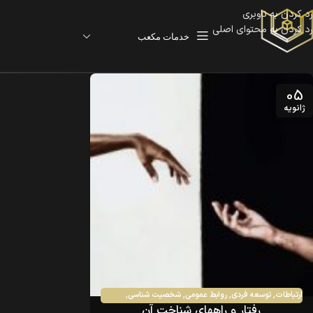
رد کردن به ناوبری
رد کردن به محتوای اصلی
خدمات مکعب
05
ژانویه
ارتباطات
,
توسعه فردی
,
روابط عمومی
,
شخصیت شناسی
,
رفتار و راههای شناخت آن
مدیریت
,
مهارت