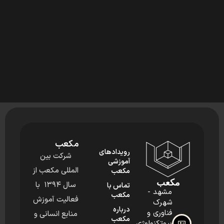
مکعب
رویدادهای
شرکت بین
آموزشی
المللی مکعب از
مکعب
مکعب
سال ۱۳۹۴ با
تماس با
مشهد -
مکعب
فعالیت آموزش
شهرک
درباره
فناوری و
منابع انسانی و
مکعب
بیوتکنولوژی