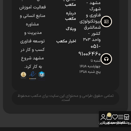
مشهد -
مکعب
فعالیت آموزش
شهرک
درباره
فناوری و
منابع انسانی و
مکعب
بیوتکنولوژی
مشاوره
شمالشرق
وبلاگ
مدیریت و
کشور -
واحد ۳۰۳
توسعه فناوری
اخبار مکعب
051-
کسب و کار در
91006460
مشهد شروع
شنبه تا
به کار کرد.
چهارشنبه ۸تا۱۶
پنج شنبه ۸تا۱۳
تمامی حقوق طراحی و محتوای این سایت برای مکعب محفوظ
است.
0
روشگاه
سایدبار
علاقه مندی
سبد خرید
حساب کاربری من