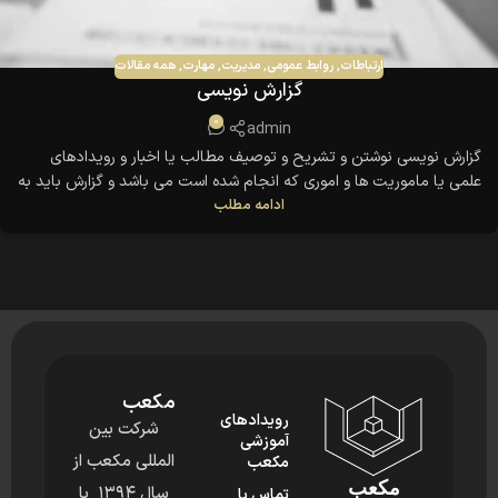
ارتباطات
,
روابط عمومی
,
مدیریت
,
مهارت
,
همه مقالات
گزارش نويسي
0
admin
گزارش نویسی نوشتن و تشريح و توصيف مطالب يا اخبار و رويدادهاي
علمي يا ماموريت ها و اموري كه انجام شده است می باشد و گزارش بايد به
ادامه مطلب
گونه اي تهيه شود كه هدف مورد نظر را در كوتاه ترين زمان و با ساده ترين
گفتار بيان كند.
اهميت نوشتن يا مكاتبه آسانترين، كم ...
مکعب
رویدادهای
شرکت بین
آموزشی
المللی مکعب از
مکعب
مکعب
سال ۱۳۹۴ با
تماس با