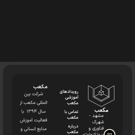
مکعب
رویدادهای
شرکت بین
آموزشی
المللی مکعب از
مکعب
مکعب
سال ۱۳۹۴ با
تماس با
مشهد -
مکعب
فعالیت آموزش
شهرک
درباره
فناوری و
منابع انسانی و
مکعب
بیوتکنولوژی