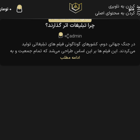
رد کردن به ناوبری
0
منو
0
تومان
رد کردن به محتوای اصلی
بازاریابی
,
تبلیغات
,
همه مقالات
چرا تبلیغات اثر گذارند؟
0
admin
در جنگ جهانی دوم، کشورهای گوناگونی فیلم های تبلیغاتی تولید
می‌کردند. این فیلم ها بر این اساس طراحی می‌شد که تمام جمعیت و به
ادامه مطلب
خصوص سربازان را از حس میهن دوستی سرشار کند، تا اگر لازم باشد تا
سرحد فدا کردن جانشان پیش بروند. آمریکا هزینه زیادی صرف این تبلیغات
کرد، طوری که اداره جنگ تصمیم ...