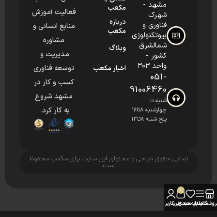
مشهد -
مکعب
فعالیت آموزش
شهرک
درباره
فناوری و
منابع انسانی و
مکعب
بیوتکنولوژی
مشاوره
شمالشرق
وبلاگ
مدیریت و
کشور -
واحد ۳۰۳
توسعه فناوری
اخبار مکعب
051-
کسب و کار در
91006460
مشهد شروع
شنبه تا
به کار کرد.
چهارشنبه ۸تا۱۶
پنج شنبه ۸تا۱۳
تمامی حقوق طراحی و محتوای این سایت برای مکعب محفوظ
است.
0
روشگاه
سایدبار
علاقه مندی
سبد خرید
حساب کاربری من