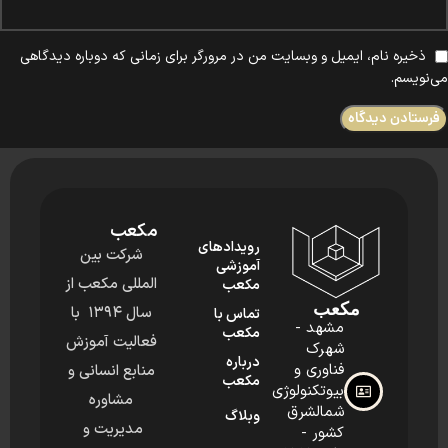
ذخیره نام، ایمیل و وبسایت من در مرورگر برای زمانی که دوباره دیدگاهی
می‌نویسم.
مکعب
رویدادهای
شرکت بین
آموزشی
المللی مکعب از
مکعب
مکعب
سال ۱۳۹۴ با
تماس با
مشهد -
مکعب
فعالیت آموزش
شهرک
درباره
فناوری و
منابع انسانی و
مکعب
بیوتکنولوژی
مشاوره
شمالشرق
وبلاگ
مدیریت و
کشور -