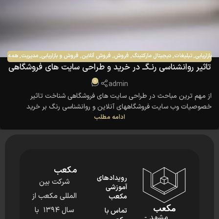
بازاریابی
,
تبلیغات
,
دیجیتال مارکتینگ
,
فروش
,
فروش آنلاین
,
فروش و بازاریابی
,
مدیریت
,
همه
تاثیر روانشناسی رنـگــ در خرید و طراحی سایت های فروشگاهی
مقالات
0
admin
از مهم ترین مباحث در طراحی سایت های فروشگاهی شناخت تاثیر
خصوصیات وب سایت فروشگاههای آنلاین و روانشناسی رنگ بر خرید
ادامه مطلب
الکترونیکی مشتریان می باشد. ویژگیهای ظاهری مثل رنگ در وبسایت،
ویژگیهای تکنیکی، اطلاعاتی وبسایت، بر تصمیم خرید آنلاین مشتری
تاثیرگذار هستند .همچنین شرایط محیطی نیز تاثیر به سزایی بر تصمیم
خرید مشتری می گذارد.....
مکعب
رویدادهای
شرکت بین
آموزشی
المللی مکعب از
مکعب
مکعب
سال ۱۳۹۴ با
تماس با
مشهد -