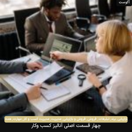
آگوست
بازاریابی
,
برند
,
تبلیغات
,
فروش
,
فروش و بازاریابی
,
مدیریت
,
مدیریت کسب و کار
,
مهارت
,
همه
چهار قسمت اصلی آنالیز کسب وکار
مقالات