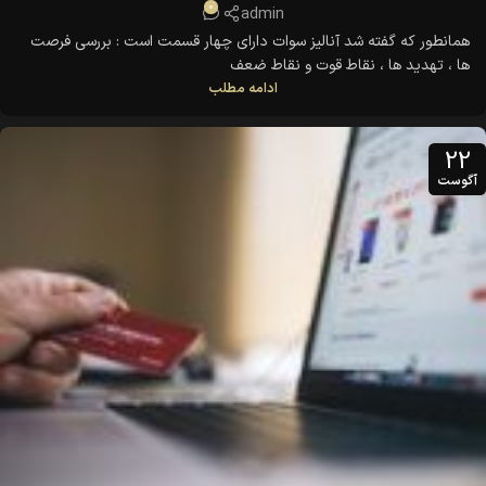
0
admin
همانطور که گفته شد آنالیز سوات دارای چهار قسمت است : بررسی فرصت
ها ، تهدید ها ، نقاط قوت و نقاط ضعف
ادامه مطلب
این را باید به خاطر بسپاریم که هدف انجام یک آنالیز سوات پیدا کردن
نیروهای مثبتی است که همراه با هم کار می کنند و همچنین پیدا کردن یک
22
سری ...
آگوست