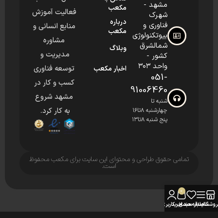
مشهد -
مکعب
فعالیت آموزش
شهرک
درباره
فناوری و
منابع انسانی و
مکعب
بیوتکنولوژی
مشاوره
شمالشرق
وبلاگ
مدیریت و
کشور -
واحد ۳۰۳
توسعه فناوری
اخبار مکعب
051-
کسب و کار در
91006460
مشهد شروع
شنبه تا
به کار کرد.
چهارشنبه ۸تا۱۶
پنج شنبه ۸تا۱۳
تمامی حقوق طراحی و محتوای این سایت برای مکعب محفوظ
است.
0
روشگاه
سایدبار
علاقه مندی
سبد خرید
حساب کاربری من