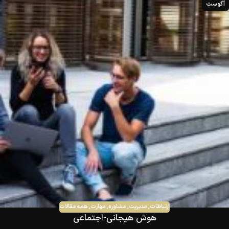
آگوست
ارتباطات
,
مدیریت
,
مشاوره
,
مهارت
,
همه مقالات
هوش هیجانی-اجتماعی