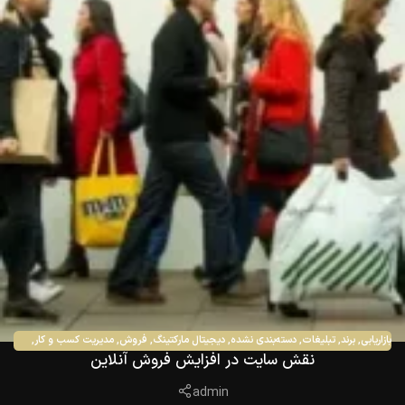
بازاریابی
,
برند
,
تبلیغات
,
دسته‌بندی نشده
,
دیجیتال مارکتینگ
,
فروش
,
مدیریت کسب و کار
,
نقش سایت در افزایش فروش آنلاین
مشاوره
admin