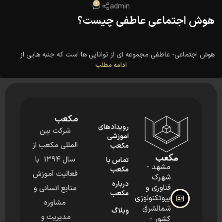
0
admin
هوش اجتماعی عاطفی چیست؟
هوش اجتماعی- عاطفی مجموعه ای از توانایی ها است که جنبه هایی از
ادامه مطلب
هوش هیجانی و اجتماعی را با هم ترکیب می کند.
هوش هیجانی-اجتماعی (ESI) "بخشی از هیجانات به هم پیوسته، شایستگی
ها، مهارت ها و تسهیل کننده های عاطفی و اجتماعی است که به طور ...
مکعب
رویدادهای
شرکت بین
آموزشی
المللی مکعب از
مکعب
مکعب
سال ۱۳۹۴ با
تماس با
مشهد -
مکعب
فعالیت آموزش
شهرک
درباره
فناوری و
منابع انسانی و
مکعب
بیوتکنولوژی
مشاوره
شمالشرق
وبلاگ
مدیریت و
کشور -