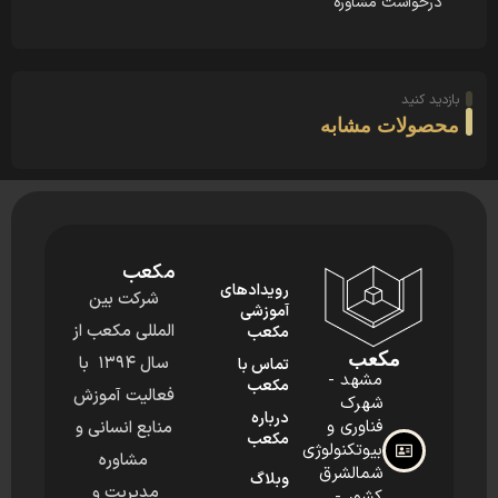
درخواست مشاوره
بازدید کنید
محصولات مشابه
مکعب
رویدادهای
شرکت بین
آموزشی
المللی مکعب از
مکعب
مکعب
سال ۱۳۹۴ با
تماس با
مشهد -
مکعب
فعالیت آموزش
شهرک
درباره
فناوری و
منابع انسانی و
مکعب
بیوتکنولوژی
مشاوره
شمالشرق
وبلاگ
مدیریت و
کشور -