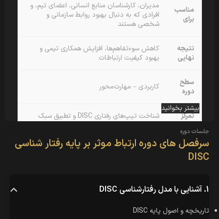
مدیران، کارشناسان منابع انسانی، اعضای تیم، و
مناسب
افرادی که به دنبال بهبود روابط سازمانی و
برای
شخصی هستند
نتیجه
کاهش سوءتفاهم‌ها، افزایش همکاری تیمی و
نهایی
بهبود کیفیت ارتباطات
سطح
کاربردی – مهارت‌محور
دوره
بیشتر بخوانید
تمرکز
شناخت تیپ‌های رفتاری DISC و تطبیق سبک
اصلی
ارتباطی با هر شخصیت
جلسات دوره
سرفصل های دوره ارتباط موثر بر پایه رفتار شناسی
DISC
1. آشنایی با مدل رفتارشناسی DISC
رفتار شناسی به روش دیسک در ارتباط با افراد مختلف
تاثیر زیادی خواهد داشت
تاریخچه و اصول پایه DISC