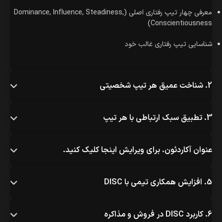
معرفی چهار تیپ رفتاری اصلی (Dominance, Influence, Steadiness,
Conscientiousness)
ارتباط مؤثر و رفتارشناسی DISC دو مهارت اساسی هستند که نقش
حیاتی در بهبود روابط انسانی، چه در محیط سازمانی و چه در زندگی
شناسایی تیپ رفتاری غالب خود
شخصی، ایفا می‌کنند. یادگیری این مهارت‌ها به شما کمک می‌کند تا
تعاملات کاری خود را هدفمندتر کرده، سوءتفاهم‌ها را کاهش دهید و
به رضایت شغلی و عملکرد بالاتر دست یابید.
2. شناخت عمیق هر تیپ شخصیتی
🤔 چرا رفتارشناسی DISC برای ارتباط مؤثر حیاتی است؟
هر فرد سبک رفتاری خاص خود را دارد. مدل DISC به شما کمک
3. تطبیق سبک ارتباطی با هر تیپ
می‌کند تا الگوهای رفتاری خود و دیگران را شناسایی کرده و نحوه‌ی
ارتباط با هر تیپ شخصیتی را بهبود دهید. این آگاهی، اساس
شکل‌گیری ارتباطی مؤثر، کاهش تعارضات و ایجاد تیمی هماهنگ‌تر
عنوان آکاردئون. برای ویرایش اینجا کلیک کنید.
است.
✨ مزایای یادگیری ارتباط مؤثر با مدل DISC
5. افزایش همکاری تیمی با DISC
⬤
با شناخت دقیق از
رفتار خود و همکاران
6. کاربرد DISC در فروش و مذاکره
، به سوءتفاهم‌ها و تعارض‌های کاری پایان دهید.