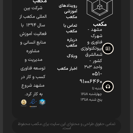
مکعب
رویدادهای
شرکت بین
آموزشی
المللی مکعب از
مکعب
مکعب
سال ۱۳۹۴ با
تماس با
مشهد -
مکعب
فعالیت آموزش
شهرک
درباره
فناوری و
منابع انسانی و
مکعب
بیوتکنولوژی
مشاوره
شمالشرق
وبلاگ
مدیریت و
کشور -
واحد ۳۰۳
توسعه فناوری
اخبار مکعب
051-
کسب و کار در
91006460
مشهد شروع
شنبه تا
به کار کرد.
چهارشنبه ۸تا۱۶
پنج شنبه ۸تا۱۳
تمامی حقوق طراحی و محتوای این سایت برای مکعب محفوظ
است.