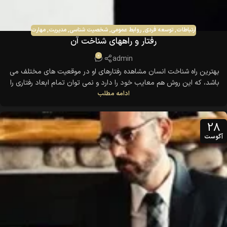
ارتباطات
,
توسعه فردی
,
روابط عمومی
,
شخصیت شناسی
,
مدیریت
,
مهارت
رفتار و راههای شناخت آن
0
admin
بهترین راه شناخت انسان مشاهده رفتارهای او در موقعیت های مختلف می
باشد، که این روش هم معایب خود را دارد و نمی توان تمام ابعاد رفتاری را
ادامه مطلب
مشاهده کرد. گرچه به اعتقاد بسیاری روانشناسان فرهنگ، آموزش، قوانین،
محیط و دیگر عوامل در رفتارهای انسان تاثیر می گذارند. اما باز هم عده ای
بر این
28
آگوست