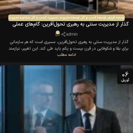
توسعه فردی
,
توسعه کسب و کار
,
توسعه مدیریت
,
مدیریت کسب و کار
,
مشاوره مدیریت
گذار از مدیریت سنتی به رهبری تحول‌آفرین: گام‌های عملی
برای مدیران
0
admin
گذار از مدیریت سنتی به رهبری تحول‌آفرین، مسیری است که هر سازمانی
برای بقا و شکوفایی در قرن بیست و یکم باید طی کند. این تغییر، نیازمند
ادامه مطلب
دیدگاه استراتژیک، تعهد به رشد فردی و سازمانی، و توانایی الهام‌بخشی به
دیگران است. رهبران تحول‌آفرین، نه تنها عملکرد سازمان را بهبود
می‌بخشند، بلکه محیط کاری پویا، انگیزه‌بخش و نوآوری را خلق می‌کنند که
06
افراد در آن احساس ارزشمندی و تعلق می‌کنند.
آوریل