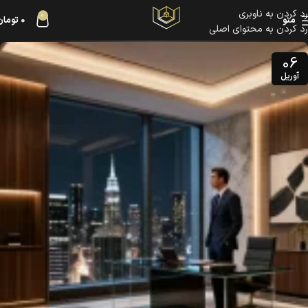
رد کردن به ناوبری
0
منو
0
تومان
رد کردن به محتوای اصلی
06
آوریل