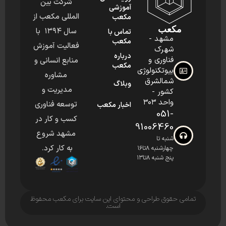
شرکت بین
آموزشی
المللی مکعب از
مکعب
مکعب
سال ۱۳۹۴ با
تماس با
مشهد -
مکعب
فعالیت آموزش
شهرک
درباره
فناوری و
منابع انسانی و
مکعب
بیوتکنولوژی
مشاوره
شمالشرق
وبلاگ
مدیریت و
کشور -
واحد ۳۰۳
توسعه فناوری
اخبار مکعب
051-
کسب و کار در
91006460
مشهد شروع
شنبه تا
به کار کرد.
چهارشنبه ۸تا۱۶
پنج شنبه ۸تا۱۳
تمامی حقوق طراحی و محتوای این سایت برای مکعب محفوظ
است.