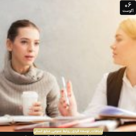
06
آگوست
ارتباطات
,
توسعه فردی
,
روابط عمومی
,
منابع انسانی