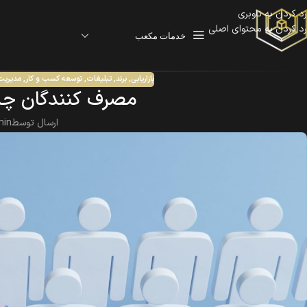
رد کردن به ناوبری
رد کردن به محتوای اصلی
خدمات مکعب
بازاریابی
,
برند
,
تبلیغات
,
توسعه کسب و کار
,
مدیریت
مصرف کنندگان چه ان
ارسال توسط
min