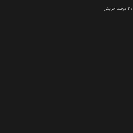
در رابطه با مسائل اجتماعی مانند تغییرات آب و هوایی و عدالت نژادی 2019 تا 2021 تعداد افرادی که از برندها برای ایجاد ثبات در زمانهای نا مشخص انتظار دارند 30 درصد افزایش