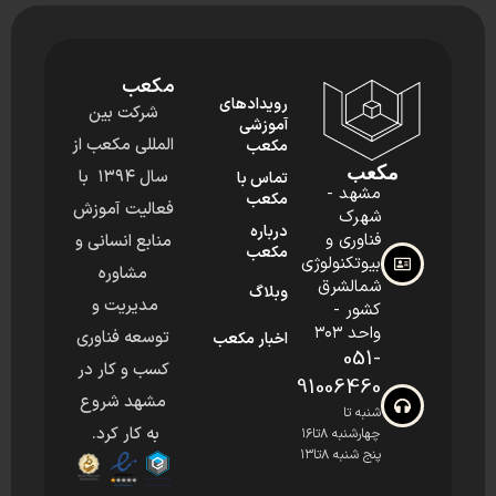
مکعب
رویدادهای
شرکت بین
آموزشی
المللی مکعب از
مکعب
مکعب
سال ۱۳۹۴ با
تماس با
مشهد -
مکعب
فعالیت آموزش
شهرک
درباره
فناوری و
منابع انسانی و
مکعب
بیوتکنولوژی
مشاوره
شمالشرق
وبلاگ
مدیریت و
کشور -
واحد ۳۰۳
توسعه فناوری
اخبار مکعب
051-
کسب و کار در
91006460
مشهد شروع
شنبه تا
به کار کرد.
چهارشنبه ۸تا۱۶
پنج شنبه ۸تا۱۳