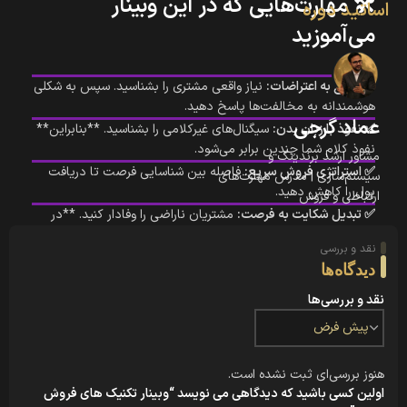
🛠️ مهارت‌هایی که در این وبینار
اساتید دوره
می‌آموزید
✅ پاسخ به اعتراضات:
نیاز واقعی مشتری را بشناسید. سپس به شکلی
هوشمندانه به مخالفت‌ها پاسخ دهید.
عماد گرجی
✅ نفوذ با زبان بدن:
سیگنال‌های غیرکلامی را بشناسید. **بنابراین**
نفوذ کلام شما چندین برابر می‌شود.
مشاور ارشد برندینگ و
✅ استراتژی فروش سریع:
فاصله بین شناسایی فرصت تا دریافت
سیستم‌سازی | مدرس مهارت‌های
پول را کاهش دهید.
ارتباطی و فروش
✅ تبدیل شکایت به فرصت:
مشتریان ناراضی را وفادار کنید. **در
واقع** از اصول مدیریت تعارض استفاده کنید.
نقد و بررسی
دیدگاه‌ها
نقد و بررسی‌ها
👂 گوش دادن فعال: کلید اصلی
فروش
هنوز بررسی‌ای ثبت نشده است.
فروشندگان برتر دنیا بیش از هر چیز گوش می‌دهند. **در
اولین کسی باشید که دیدگاهی می نویسد “وبینار تکنیک های فروش