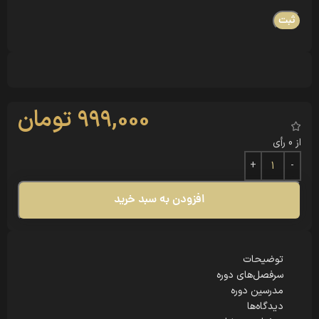
رقبای شما احتمالاً از این متدها استفاده می‌کنند. **پس** فرصت را
از دست ندهید. ویدیو وبینار را همین امروز تهیه کنید.
بیشتر بخوانید
999,000
تومان
از 0 رأی
افزودن به سبد خرید
توضیحات
سرفصل‌های دوره
مدرسین دوره
دیدگاه‌ها